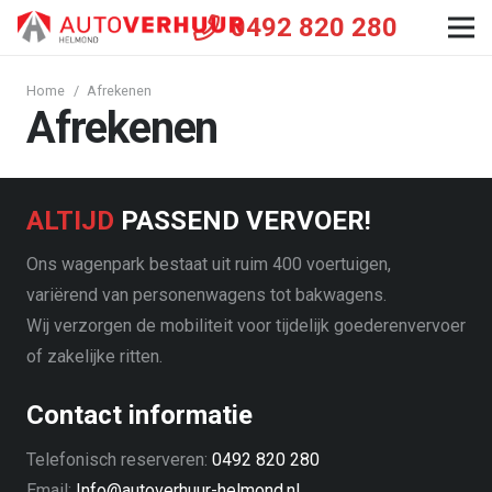
0492 820 280
Home
/
Afrekenen
Afrekenen
ALTIJD
PASSEND VERVOER!
Ons wagenpark bestaat uit ruim 400 voertuigen,
variërend van personenwagens tot bakwagens.
Wij verzorgen de mobiliteit voor tijdelijk goederenvervoer
of zakelijke ritten.
Contact informatie
Telefonisch reserveren:
0492 820 280
Email:
Info@autoverhuur-helmond.nl