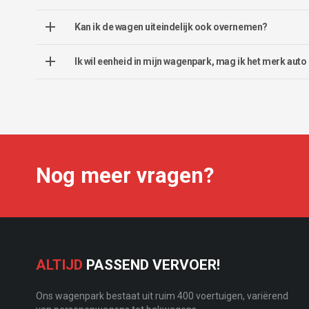
Kan ik de wagen uiteindelijk ook overnemen?
Ik wil eenheid in mijn wagenpark, mag ik het merk auto
Nog meer vragen?
ALTIJD
PASSEND VERVOER!
Ons wagenpark bestaat uit ruim 400 voertuigen, variërend