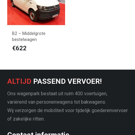
B2 – Middelgrote
bestelwagen
€
622
ALTIJD
PASSEND VERVOER!
Ons wagenpark bestaat uit ruim 400 voertuigen,
variërend van personenwagens tot bakwagens.
Wij verzorgen de mobiliteit voor tijdelijk goederenvervoer
of zakelijke ritten.
Contact informatie