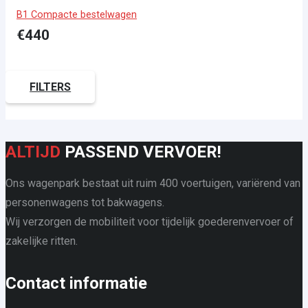
B1 Compacte bestelwagen
€
440
FILTERS
ALTIJD
PASSEND VERVOER!
Ons wagenpark bestaat uit ruim 400 voertuigen, variërend van
personenwagens tot bakwagens.
Wij verzorgen de mobiliteit voor tijdelijk goederenvervoer of
zakelijke ritten.
Contact informatie