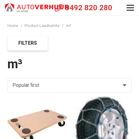
0492 820 280
Home
/
Product Laadruimte
/
m³
FILTERS
m³