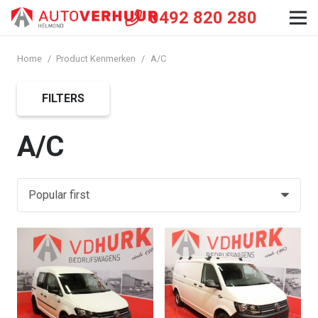
0492 820 280
Home
/
Product Kenmerken
/
A/C
FILTERS
A/C